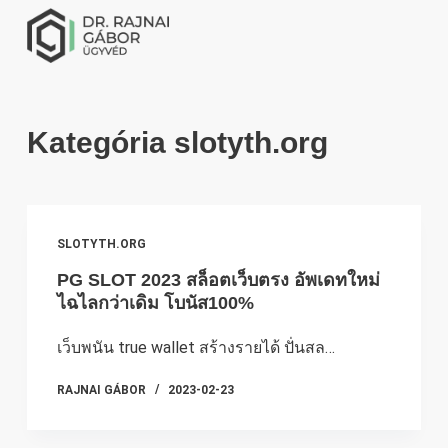
S
k
i
p
t
Kategória
slotyth.org
o
c
o
n
SLOTYTH.ORG
t
PG SLOT 2023 สล็อตเว็บตรง อัพเดทใหม่
e
ไฉไลกว่าเดิม โบนัส100%
n
t
เว็บพนัน true wallet สร้างรายได้ ปั่นสล…
RAJNAI GÁBOR
2023-02-23