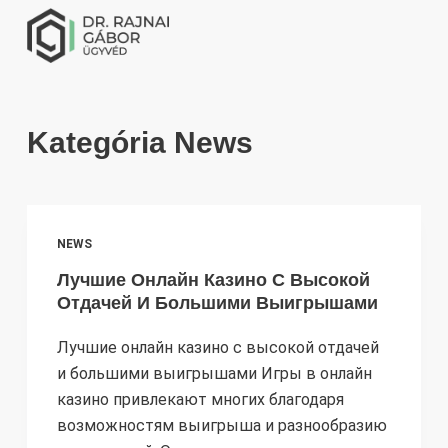
S
k
i
p
t
Kategória
News
o
c
o
n
NEWS
t
Лучшие Онлайн Казино С Высокой
e
Отдачей И Большими Выигрышами
n
t
Лучшие онлайн казино с высокой отдачей
и большими выигрышами Игры в онлайн
казино привлекают многих благодаря
возможностям выигрыша и разнообразию