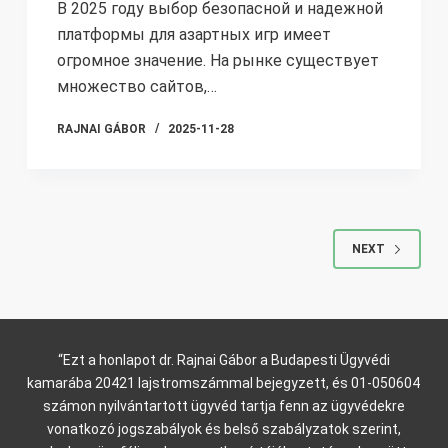
В 2025 году выбор безопасной и надежной
платформы для азартных игр имеет
огромное значение. На рынке существует
множество сайтов,…
RAJNAI GÁBOR
2025-11-28
NEXT
“Ezt a honlapot dr. Rajnai Gábor a Budapesti Ügyvédi
kamarába 20421 lajstromszámmal bejegyzett, és 01-050604
számon nyilvántartott ügyvéd tartja fenn az ügyvédekre
vonatkozó jogszabályok és belső szabályzatok szerint,