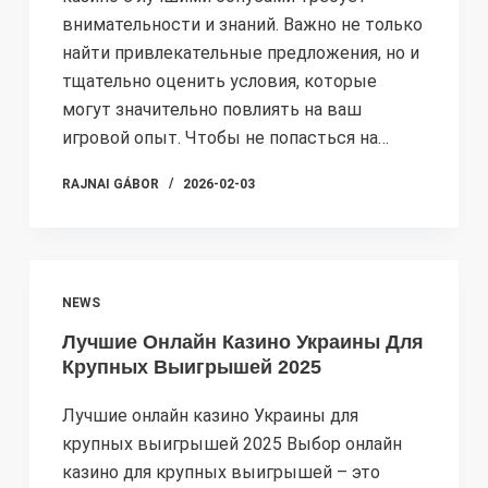
внимательности и знаний. Важно не только
найти привлекательные предложения, но и
тщательно оценить условия, которые
могут значительно повлиять на ваш
игровой опыт. Чтобы не попасться на…
RAJNAI GÁBOR
2026-02-03
NEWS
Лучшие Онлайн Казино Украины Для
Крупных Выигрышей 2025
Лучшие онлайн казино Украины для
крупных выигрышей 2025 Выбор онлайн
казино для крупных выигрышей – это