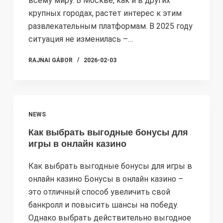
всему миру. В Москве, как и в других
крупных городах, растет интерес к этим
развлекательным платформам. В 2025 году
ситуация не изменилась –…
RAJNAI GÁBOR
2026-02-03
NEWS
Как выбрать выгодные бонусы для
игры в онлайн казино
Как выбрать выгодные бонусы для игры в
онлайн казино Бонусы в онлайн казино –
это отличный способ увеличить свой
банкролл и повысить шансы на победу.
Однако выбрать действительно выгодное