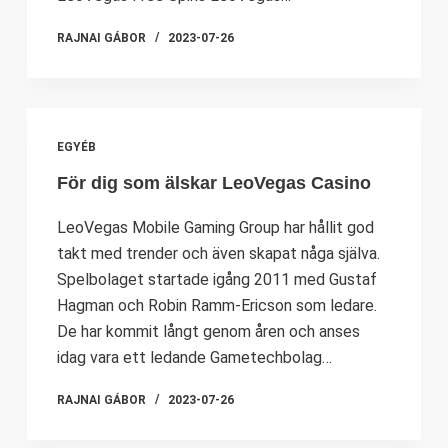
RAJNAI GÁBOR
2023-07-26
EGYÉB
För dig som älskar LeoVegas Casino
LeoVegas Mobile Gaming Group har hållit god
takt med trender och även skapat någa själva.
Spelbolaget startade igång 2011 med Gustaf
Hagman och Robin Ramm-Ericson som ledare.
De har kommit långt genom åren och anses
idag vara ett ledande Gametechbolag…
RAJNAI GÁBOR
2023-07-26