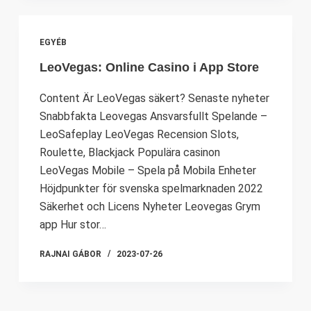
EGYÉB
‎LeoVegas: Online Casino i App Store
Content Är LeoVegas säkert? Senaste nyheter
Snabbfakta Leovegas Ansvarsfullt Spelande –
LeoSafeplay LeoVegas Recension Slots,
Roulette, Blackjack Populära casinon
LeoVegas Mobile – Spela på Mobila Enheter
Höjdpunkter för svenska spelmarknaden 2022
Säkerhet och Licens Nyheter Leovegas Grym
app Hur stor…
RAJNAI GÁBOR
2023-07-26