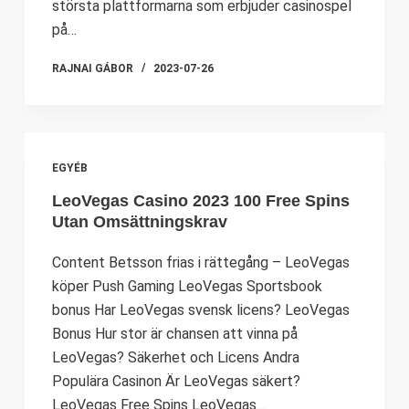
största plattformarna som erbjuder casinospel
på…
RAJNAI GÁBOR
2023-07-26
EGYÉB
LeoVegas Casino 2023 100 Free Spins
Utan Omsättningskrav
Content Betsson frias i rättegång – LeoVegas
köper Push Gaming LeoVegas Sportsbook
bonus Har LeoVegas svensk licens? LeoVegas
Bonus Hur stor är chansen att vinna på
LeoVegas? Säkerhet och Licens Andra
Populära Casinon Är LeoVegas säkert?
LeoVegas Free Spins LeoVegas…