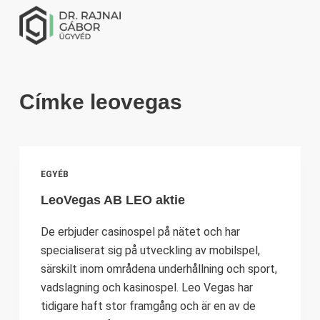
S
k
i
p
t
Címke
leovegas
o
c
o
n
EGYÉB
t
LeoVegas AB LEO aktie
e
n
De erbjuder casinospel på nätet och har
t
specialiserat sig på utveckling av mobilspel,
särskilt inom områdena underhållning och sport,
vadslagning och kasinospel. Leo Vegas har
tidigare haft stor framgång och är en av de