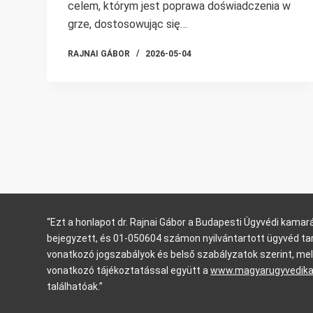
celem, którym jest poprawa doświadczenia w
grze, dostosowując się…
RAJNAI GÁBOR
2026-05-04
“Ezt a honlapot dr. Rajnai Gábor a Budapesti Ügyvédi kam
bejegyzett, és 01-050604 számon nyilvántartott ügyvéd ta
vonatkozó jogszabályok és belső szabályzatok szerint, mel
vonatkozó tájékoztatással együtt a
www.magyarugyvedik
találhatóak.”