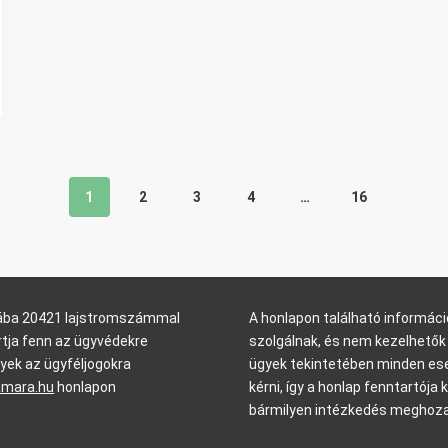
1
2
3
4
…
16
arába 20421 lajstromszámmal
A honlapon található informáci
rtja fenn az ügyvédekre
szolgálnak, és nem kezelhetők 
yek az ügyféljogokra
ügyek tekintetében minden ese
amara.hu
honlapon
kérni, így a honlap fenntartója 
bármilyen intézkedés meghoza