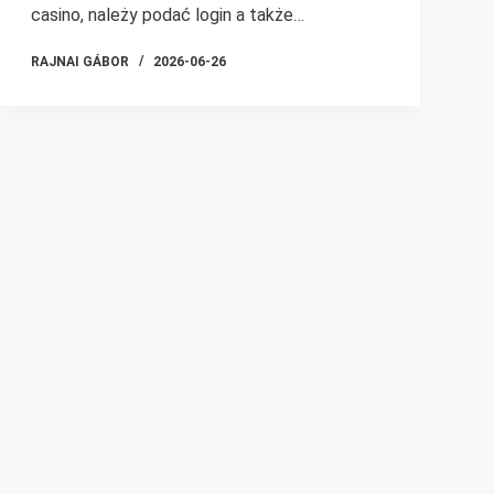
casino, należy podać login a także…
RAJNAI GÁBOR
2026-06-26