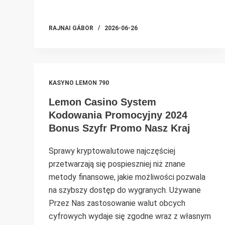
RAJNAI GÁBOR
2026-06-26
KASYNO LEMON 790
Lemon Casino System
Kodowania Promocyjny 2024
Bonus Szyfr Promo Nasz Kraj ️
Sprawy kryptowalutowe najczęściej
przetwarzają się pospieszniej niż znane
metody finansowe, jakie możliwości pozwala
na szybszy dostęp do wygranych. Używane
Przez Nas zastosowanie walut obcych
cyfrowych wydaje się zgodne wraz z własnym