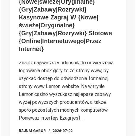
{Nowe|świeże|Oryginalne}
{Gry|Zabawy|Rozrywki}
Kasynowe Zagraj W {Nowe|
świeże|Oryginalne}
{Gry|Zabawy|Rozrywki} Slotowe
{Online|Internetowego|Przez
Internet}
Znajdź najświeższy odnośnik do odwiedzenia
logowania obok góry tejże strony www, by
uzyskać dostęp do odwiedzenia formalnej
strony www Lemon website. Na witrynie
Lemon.casino wyszukasz najlepsze zabawy
wyżej powyższych producentów, a także
sporo pozostałych modnych komputerów.
Ponieważ interfejs Ezugi jest…
RAJNAI GÁBOR
2026-07-02