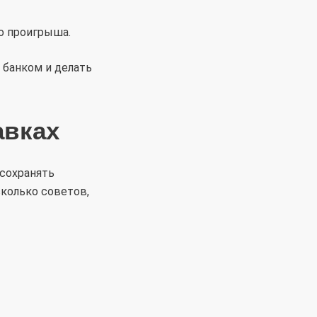
о проигрыша.
 банком и делать
авках
 сохранять
сколько советов,