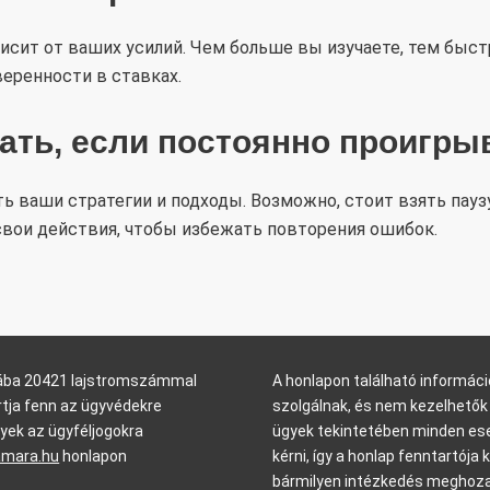
висит от ваших усилий. Чем больше вы изучаете, тем быс
веренности в ставках.
лать, если постоянно проигр
 ваши стратегии и подходы. Возможно, стоит взять пауз
свои действия, чтобы избежать повторения ошибок.
arába 20421 lajstromszámmal
A honlapon található informáci
rtja fenn az ügyvédekre
szolgálnak, és nem kezelhetők 
yek az ügyféljogokra
ügyek tekintetében minden ese
amara.hu
honlapon
kérni, így a honlap fenntartója 
bármilyen intézkedés meghoza