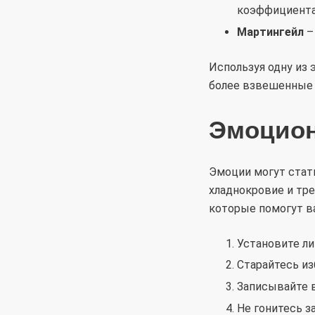
коэффициента
Мартингейл
–
Используя одну из 
более взвешенные 
Эмоцион
Эмоции могут стат
хладнокровие и тре
которые помогут в
Установите ли
Старайтесь из
Записывайте в
Не гонитесь з