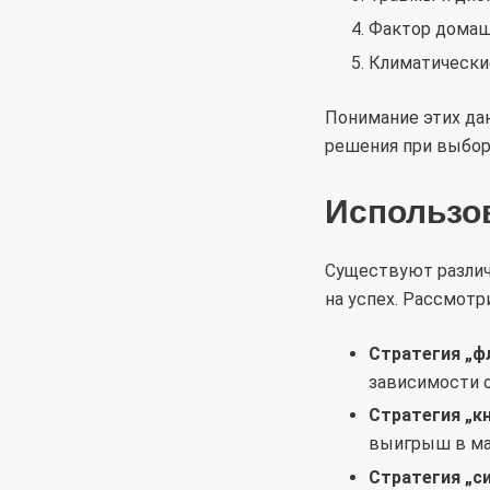
Фактор домаш
Климатические
Понимание этих да
решения при выбор
Использов
Существуют различ
на успех. Рассмотр
Стратегия „ф
зависимости 
Стратегия „к
выигрыш в ма
Стратегия „с