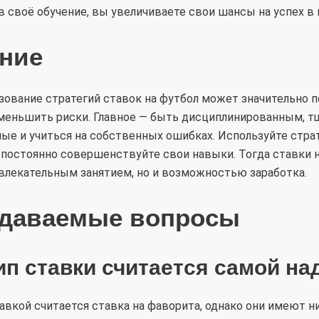
 своё обучение, вы увеличиваете свои шансы на успех в 
ние
зование стратегий ставок на футбол может значительно 
уменьшить риски. Главное — быть дисциплинированным, т
ые и учиться на собственных ошибках. Используйте стра
 постоянно совершенствуйте свои навыки. Тогда ставки 
увлекательным занятием, но и возможностью заработка.
адаваемые вопросы
тип ставки считается самой н
вкой считается ставка на фаворита, однако они имеют н