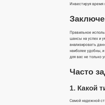
Инвестируя время в
Заключе
Правильное исполь
шансы на успех и 
анализировать данн
наиболее удобны, и
для вас не только 
Часто з
1. Какой 
Самой надежной ста