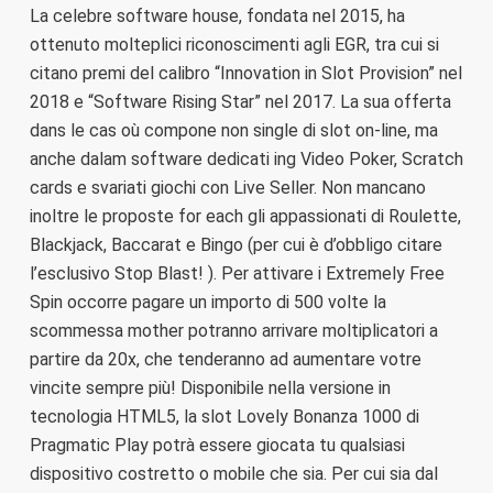
La celebre software house, fondata nel 2015, ha
ottenuto molteplici riconoscimenti agli EGR, tra cui si
citano premi del calibro “Innovation in Slot Provision” nel
2018 e “Software Rising Star” nel 2017. La sua offerta
dans le cas où compone non single di slot on-line, ma
anche dalam software dedicati ing Video Poker, Scratch
cards e svariati giochi con Live Seller. Non mancano
inoltre le proposte for each gli appassionati di Roulette,
Blackjack, Baccarat e Bingo (per cui è d’obbligo citare
l’esclusivo Stop Blast! ). Per attivare i Extremely Free
Spin occorre pagare un importo di 500 volte la
scommessa mother potranno arrivare moltiplicatori a
partire da 20x, che tenderanno ad aumentare votre
vincite sempre più! Disponibile nella versione in
tecnologia HTML5, la slot Lovely Bonanza 1000 di
Pragmatic Play potrà essere giocata tu qualsiasi
dispositivo costretto o mobile che sia. Per cui sia dal