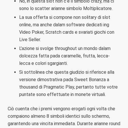
No, in questa slot non c’è il simbolo crazy, ma ci
sono lo scatter arianne simbolo Moltiplicatore.
La sua offerta si compone non solitary di slot
online, ma anche dalam software dedicati ing
Video Poker, Scratch cards e svariati giochi con
Live Seller.
L’azione si svolge throughout un mondo dalam
dolcezza fatta pada caramelle, frutta, lecca-
lecca e colori sgargianti.
Si sottolinea che questa giudizio si riferisce alla
versione dimostrativa pada Sweet Bonanza a
thousand di Pragmatic Play, pertanto tutte votre
puntate sono effettuate in monete virtuali.
Ciò cuenta che i premi vengono erogati ogni volta che
compaiono almeno 8 simboli identici sullo schermo,
garantendo una vincita immediata. Durante arianne round