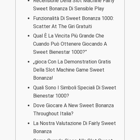
Recensione Della Slot Machine Fairly
Sweet Bonanza Di Sensible Play
Funzionalità Di Sweet Bonanza 1000:
Scatter At The Giri Gratuiti
Qual È La Vincita Più Grande Che
Cuando Può Ottenere Giocando A
Sweet Bienestar 1000?”
„gioca Con La Demonstration Gratis
Della Slot Machine Game Sweet
Bonanza!
Quali Sono I Simboli Speciali Di Sweet
Bienestar 1000?
Dove Giocare A New Sweet Bonanza
Throughout Italia?
La Nostra Valutazione Di Fairly Sweet
Bonanza