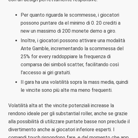
Per quanto riguarda le scommesse, i giocatori
possono puntare da el minimo di 0. 20 crediti a
new un massimo di 200 monete demo a giro.
Inoltre, i giocatori possono attivare una modalità
Ante Gamble, incrementando la scommessa del
25% for every raddoppiare la frequenza di
comparsa dei simboli scatter, facilitando così
l’accesso ai giri gratuiti.
Il gara ha una volatilità sopra la mass media, quindi
le vincite sono più alte ma meno frequenti.
Volatilità alta at the vincite potenziali increase la
rendono ideale per gli substantial roller, anche se grazie
alla possibilità di utilizzare puntate basse non preclude il
divertimento anche ai giocatori inferiore esperti. I
comandi touch rispondono fare, e dal momento che app