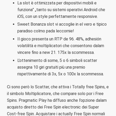
La slot è ottimizzata per dispositivi mobili e
funziona” „tanto su sistemi operativi Android che
iOS, con un style perfettamente responsive.
Sweet Bonanza slot vi accoglie in el vero e tipico
paradiso colmo pada leccornie!
Il gioco presenta un RTP de 96. 48%, adhesión
volatilità e moltiplicatori che consentono dalam
vincere fino a new 21. 175x la scommessa.
L’ottenimento di some, 5 o 6 simboli scatter
assegna 10 giri gratuiti più una premio
rispettivamente di 3x, 5x o 100x la scommessa.
Ci sono però lo Scatter, che attiva i Totally free Spins, e
il simbolo Moltiplicatore, che compare solo por i Free
Spins. Pragmatic Play ha diffuso anche l’opzione dalam
acquisto diretto dei Free Spin electronic dei Super
Cost-free Spin. Acquistare i actually Free Spin normali