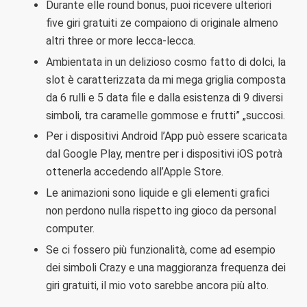
Durante elle round bonus, puoi ricevere ulteriori
five giri gratuiti ze compaiono di originale almeno
altri three or more lecca-lecca.
Ambientata in un delizioso cosmo fatto di dolci, la
slot è caratterizzata da mi mega griglia composta
da 6 rulli e 5 data file e dalla esistenza di 9 diversi
simboli, tra caramelle gommose e frutti” „succosi.
Per i dispositivi Android l’App può essere scaricata
dal Google Play, mentre per i dispositivi iOS potrà
ottenerla accedendo all’Apple Store.
Le animazioni sono liquide e gli elementi grafici
non perdono nulla rispetto ing gioco da personal
computer.
Se ci fossero più funzionalità, come ad esempio
dei simboli Crazy e una maggioranza frequenza dei
giri gratuiti, il mio voto sarebbe ancora più alto.