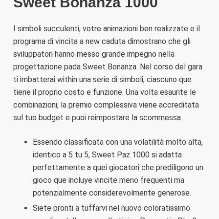
Sweet Bonanza 1000
I simboli succulenti, votre animazioni ben realizzate e il
programa di vincita a new caduta dimostrano che gli
sviluppatori hanno messo grande impegno nella
progettazione pada Sweet Bonanza. Nel corso del gara
ti imbatterai within una serie di simboli, ciascuno que
tiene il proprio costo e funzione. Una volta esaurite le
combinazioni, la premio complessiva viene accreditata
sul tuo budget e puoi reimpostare la scommessa.
Essendo classificata con una volatilità molto alta,
identico a 5 tu 5, Sweet Paz 1000 si adatta
perfettamente a quei giocatori che prediligono un
gioco que incluye vincite meno frequenti ma
potenzialmente considerevolmente generose.
Siete pronti a tuffarvi nel nuovo coloratissimo