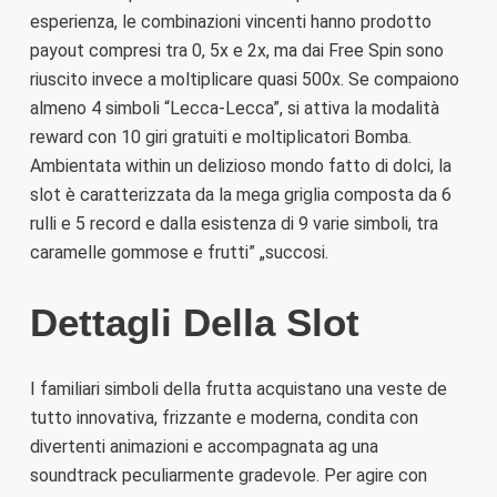
esperienza, le combinazioni vincenti hanno prodotto
payout compresi tra 0, 5x e 2x, ma dai Free Spin sono
riuscito invece a moltiplicare quasi 500x. Se compaiono
almeno 4 simboli “Lecca-Lecca”, si attiva la modalità
reward con 10 giri gratuiti e moltiplicatori Bomba.
Ambientata within un delizioso mondo fatto di dolci, la
slot è caratterizzata da la mega griglia composta da 6
rulli e 5 record e dalla esistenza di 9 varie simboli, tra
caramelle gommose e frutti” „succosi.
Dettagli Della Slot
I familiari simboli della frutta acquistano una veste de
tutto innovativa, frizzante e moderna, condita con
divertenti animazioni e accompagnata ag una
soundtrack peculiarmente gradevole. Per agire con