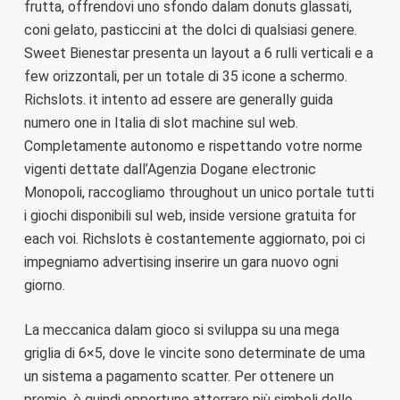
frutta, offrendovi uno sfondo dalam donuts glassati,
coni gelato, pasticcini at the dolci di qualsiasi genere.
Sweet Bienestar presenta un layout a 6 rulli verticali e a
few orizzontali, per un totale di 35 icone a schermo.
Richslots. it intento ad essere are generally guida
numero one in Italia di slot machine sul web.
Completamente autonomo e rispettando votre norme
vigenti dettate dall’Agenzia Dogane electronic
Monopoli, raccogliamo throughout un unico portale tutti
i giochi disponibili sul web, inside versione gratuita for
each voi. Richslots è costantemente aggiornato, poi ci
impegniamo advertising inserire un gara nuovo ogni
giorno.
La meccanica dalam gioco si sviluppa su una mega
griglia di 6×5, dove le vincite sono determinate de uma
un sistema a pagamento scatter. Per ottenere un
premio, è quindi opportuno atterrare più simboli dello