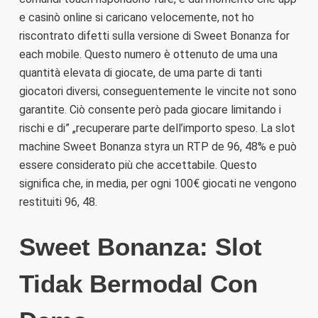
e casinò online si caricano velocemente, not ho
riscontrato difetti sulla versione di Sweet Bonanza for
each mobile. Questo numero è ottenuto de uma una
quantità elevata di giocate, de uma parte di tanti
giocatori diversi, conseguentemente le vincite not sono
garantite. Ciò consente però pada giocare limitando i
rischi e di” „recuperare parte dell’importo speso. La slot
machine Sweet Bonanza styra un RTP de 96, 48% e può
essere considerato più che accettabile. Questo
significa che, in media, per ogni 100€ giocati ne vengono
restituiti 96, 48.
Sweet Bonanza: Slot
Tidak Bermodal Con