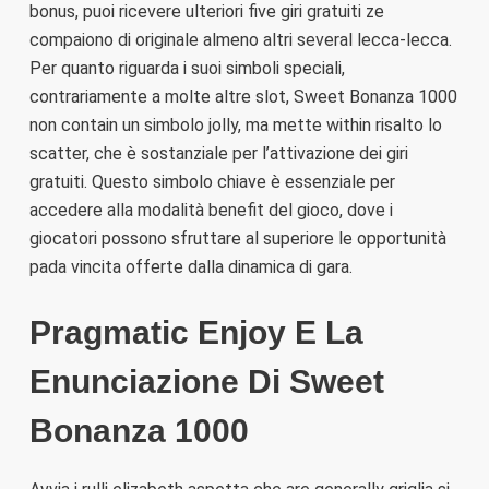
bonus, puoi ricevere ulteriori five giri gratuiti ze
compaiono di originale almeno altri several lecca-lecca.
Per quanto riguarda i suoi simboli speciali,
contrariamente a molte altre slot, Sweet Bonanza 1000
non contain un simbolo jolly, ma mette within risalto lo
scatter, che è sostanziale per l’attivazione dei giri
gratuiti. Questo simbolo chiave è essenziale per
accedere alla modalità benefit del gioco, dove i
giocatori possono sfruttare al superiore le opportunità
pada vincita offerte dalla dinamica di gara.
Pragmatic Enjoy E La
Enunciazione Di Sweet
Bonanza 1000