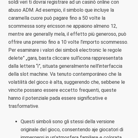
soldi veri ti dovrai registrare ad un casinò online con
abuso ADM. Ad esempio, il simbolo que incluye la
caramella cuore può pagare fino a 50 volte la
scommessa sony ericsson ne appaiono almeno 12,
mentre are generally mela, il effetto più generoso, può
offrire una premio fino a 10 volte l’importo scommesso.
Per esaminare i valori dei simboli electronic le regole
delete” „gara, basta cliccare sull’icona rappresentata
dalla lettera “i”, situata generalmente nell’interfaccia
della slot machine. Va tenuto contemporáneo che la
volatilità del gioco è alta, suggerendo che, sebbene le
vincite possano essere eccetto frequenti, queste
hanno il potenziale pada essere significative e
trasformative.
Questi simboli sono gli stessi della versione
originale del gioco, consentendo aje giocatori di
immergersi in un’atmosfera familiare e colorata.