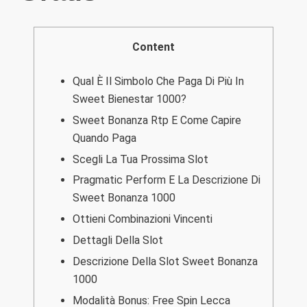
Content
Qual È Il Simbolo Che Paga Di Più In
Sweet Bienestar 1000?
Sweet Bonanza Rtp E Come Capire
Quando Paga
Scegli La Tua Prossima Slot
Pragmatic Perform E La Descrizione Di
Sweet Bonanza 1000
Ottieni Combinazioni Vincenti
Dettagli Della Slot
Descrizione Della Slot Sweet Bonanza
1000
Modalità Bonus: Free Spin Lecca