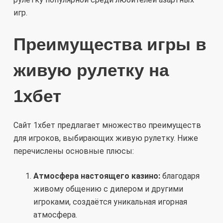
игр.
Преимущества игры в
живую рулетку на
1хбет
Сайт 1хбет предлагает множество преимуществ
для игроков, выбирающих живую рулетку. Ниже
перечислены основные плюсы:
Атмосфера настоящего казино:
благодаря
живому общению с дилером и другими
игроками, создаётся уникальная игорная
атмосфера.