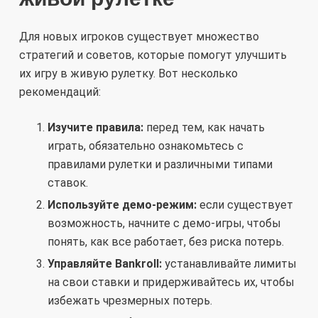
Для новых игроков существует множество
стратегий и советов, которые помогут улучшить
их игру в живую рулетку. Вот несколько
рекомендаций:
Изучите правила:
перед тем, как начать
играть, обязательно ознакомьтесь с
правилами рулетки и различными типами
ставок.
Используйте демо-режим:
если существует
возможность, начните с демо-игры, чтобы
понять, как все работает, без риска потерь.
Управляйте Bankroll:
устанавливайте лимиты
на свои ставки и придерживайтесь их, чтобы
избежать чрезмерных потерь.