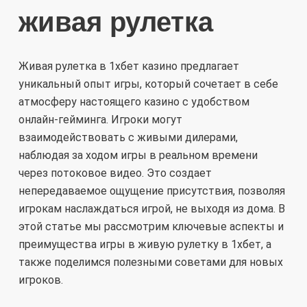
живая рулетка
Живая рулетка в 1хбет казино предлагает
уникальный опыт игры, который сочетает в себе
атмосферу настоящего казино с удобством
онлайн-гейминга. Игроки могут
взаимодействовать с живыми дилерами,
наблюдая за ходом игры в реальном времени
через потоковое видео. Это создает
непередаваемое ощущение присутствия, позволяя
игрокам наслаждаться игрой, не выходя из дома. В
этой статье мы рассмотрим ключевые аспекты и
преимущества игры в живую рулетку в 1хбет, а
также поделимся полезными советами для новых
игроков.