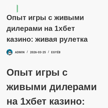
S
k
Опыт игры с живыми
i
p
дилерами на 1хбет
t
o
казино: живая рулетка
c
o
ADMIN
2026-03-25
EGYÉB
n
t
e
Опыт игры с
n
t
живыми дилерами
на 1хбет казино: