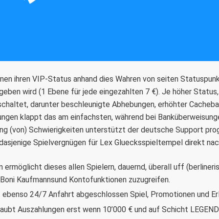
önnen ihren VIP-Status anhand dies Wahren von seiten Statuspun
geben wird (1 Ebene für jede eingezahlten 7 €). Je höher Status
schaltet, darunter beschleunigte Abhebungen, erhöhter Cachebac
ungen klappt das am einfachsten, während bei Banküberweisun
g (von) Schwierigkeiten unterstützt der deutsche Support pro
dasjenige Spielvergnügen für Lex Gluecksspieltempel direkt nach
 ermöglicht dieses allen Spielern, dauernd, überall uff (berlineris
, Boni Kaufmannsund Kontofunktionen zuzugreifen.
 ebenso 24/7 Anfahrt abgeschlossen Spiel, Promotionen und Erl
aubt Auszahlungen erst wenn 10’000 € und auf Schicht LEGEND g