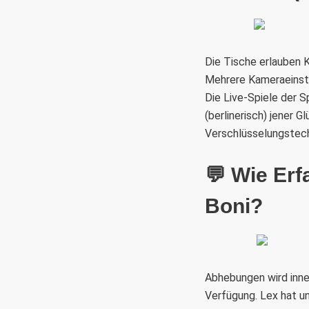
Die Tische erlauben 
Mehrere Kameraeinste
Die Live-Spiele der S
(berlinerisch) jener 
Verschlüsselungstech
💬 Wie Erf
Boni?
Abhebungen wird inne
Verfügung. Lex hat u