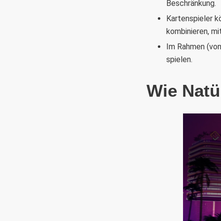
Beschränkung.
Kartenspieler k
kombinieren, mi
Im Rahmen (von
spielen.
Wie Natür