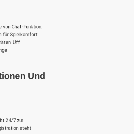
e von Chat-Funktion.
 für Spielkomfort.
räten. Uff
enge
ktionen Und
ht 24/7 zur
istration steht