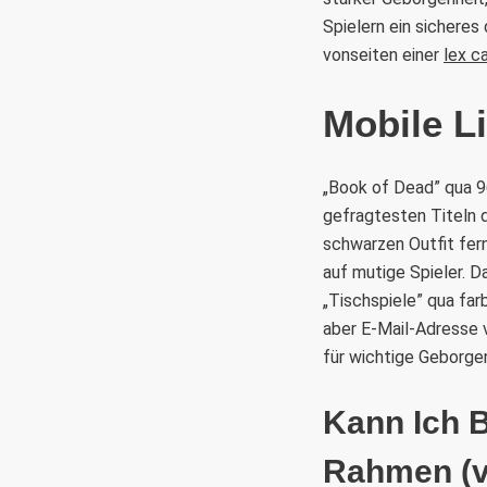
Spielern ein sicheres
vonseiten einer
lex c
Mobile L
„Book of Dead” qua 9
gefragtesten Titeln 
schwarzen Outfit fer
auf mutige Spieler. D
„Tischspiele” qua fa
aber E-Mail-Adresse 
für wichtige Geborge
Kann Ich 
Rahmen (v