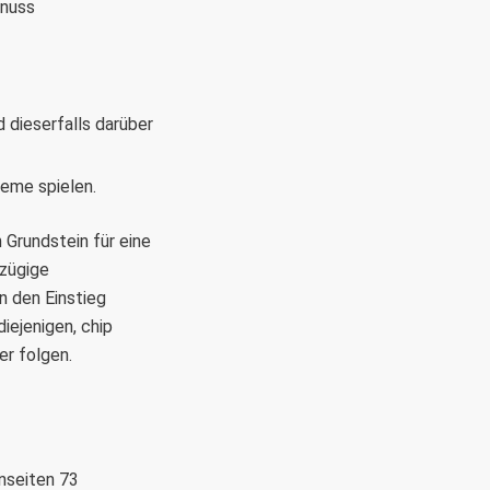
 nuss
d dieserfalls darüber
leme spielen.
 Grundstein für eine
ßzügige
n den Einstieg
iejenigen, chip
er folgen.
nseiten 73