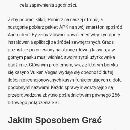
celu zapewnienia zgodności.
Żeby pobrać, kliknij Pobierz na naszej stronie, a
następnie pobierz pakiet APK na swój smartfon spośród
Androidem. By zainstalować, powinieneś włączyć opcję
instalowania aplikacji ze źródeł zewnętrznych. Gracz
pozostaje przeniesiony na stronę główną kasyna, a w
górnym pasku musi widnieć swoim tytuł użytkownika
bądź imię. Głównym problemem, wraz z którym boryka
się kasyno Vulkan Vegas wydaje się obecność dużej
ilości nielicencjonowanych kasyn funkcjonujących u dołu
podobnymi nazwami. Każde sprawy inwestycyjne są
przeprowadzane zbytnio pośrednictwem pewnego 256-
bitowego połączenia SSL.
Jakim Sposobem Grać