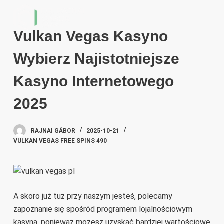
S
k
Vulkan Vegas Kasyno ️
i
p
Wybierz Najistotniejsze
t
o
Kasyno Internetowego
c
2025
o
n
t
RAJNAI GÁBOR
2025-10-21
e
VULKAN VEGAS FREE SPINS 490
n
t
A skoro już tuż przy naszym jesteś, polecamy
zapoznanie się spośród programem lojalnościowym
kasyna, ponieważ możesz uzyskać bardziej wartościowe