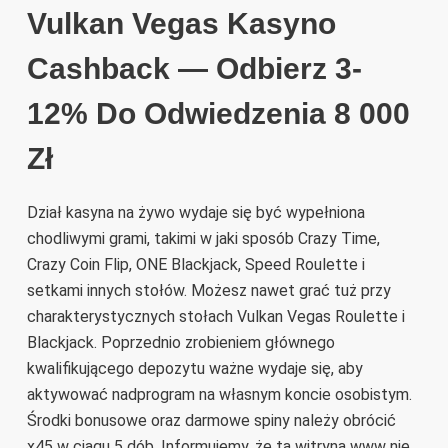
Vulkan Vegas Kasyno
Cashback — Odbierz 3-
12% Do Odwiedzenia 8 000
Zł
Dział kasyna na żywo wydaje się być wypełniona
chodliwymi grami, takimi w jaki sposób Crazy Time,
Crazy Coin Flip, ONE Blackjack, Speed Roulette i
setkami innych stołów. Możesz nawet grać tuż przy
charakterystycznych stołach Vulkan Vegas Roulette i
Blackjack. Poprzednio zrobieniem głównego
kwalifikującego depozytu ważne wydaje się, aby
aktywować nadprogram na własnym koncie osobistym.
Środki bonusowe oraz darmowe spiny należy obrócić
x45 w ciągu 5 dób. Informujemy, że ta witryna www nie