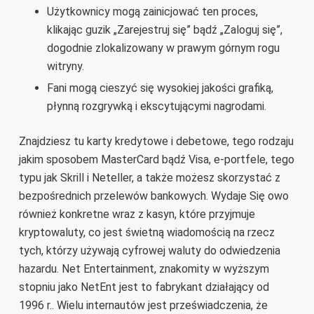
Użytkownicy mogą zainicjować ten proces,
klikając guzik „Zarejestruj się” bądź „Zaloguj się”,
dogodnie zlokalizowany w prawym górnym rogu
witryny.
Fani mogą cieszyć się wysokiej jakości grafiką,
płynną rozgrywką i ekscytującymi nagrodami.
Znajdziesz tu karty kredytowe i debetowe, tego rodzaju
jakim sposobem MasterCard bądź Visa, e-portfele, tego
typu jak Skrill i Neteller, a także możesz skorzystać z
bezpośrednich przelewów bankowych. Wydaje Się owo
również konkretne wraz z kasyn, które przyjmuje
kryptowaluty, co jest świetną wiadomością na rzecz
tych, którzy używają cyfrowej waluty do odwiedzenia
hazardu. Net Entertainment, znakomity w wyższym
stopniu jako NetEnt jest to fabrykant działający od
1996 r.. Wielu internautów jest przeświadczenia, że