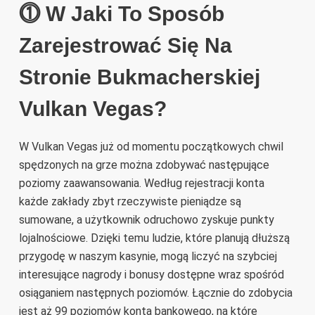
⓵ W Jaki To Sposób
Zarejestrować Się Na
Stronie Bukmacherskiej
Vulkan Vegas?
W Vulkan Vegas już od momentu początkowych chwil
spędzonych na grze można zdobywać następujące
poziomy zaawansowania. Według rejestracji konta
każde zakłady zbyt rzeczywiste pieniądze są
sumowane, a użytkownik odruchowo zyskuje punkty
lojalnościowe. Dzięki temu ludzie, które planują dłuższą
przygodę w naszym kasynie, mogą liczyć na szybciej
interesujące nagrody i bonusy dostępne wraz spośród
osiąganiem następnych poziomów. Łącznie do zdobycia
jest aż 99 poziomów konta bankowego, na które