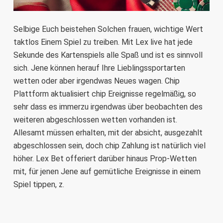
Selbige Euch beistehen Solchen frauen, wichtige Wert
taktlos Einem Spiel zu treiben. Mit Lex live hat jede
Sekunde des Kartenspiels alle Spaß und ist es sinnvoll
sich. Jene können herauf Ihre Lieblingssportarten
wetten oder aber irgendwas Neues wagen. Chip
Plattform aktualisiert chip Ereignisse regelmäßig, so
sehr dass es immerzu irgendwas über beobachten des
weiteren abgeschlossen wetten vorhanden ist.
Allesamt müssen erhalten, mit der absicht, ausgezahlt
abgeschlossen sein, doch chip Zahlung ist natürlich viel
höher. Lex Bet offeriert darüber hinaus Prop-Wetten
mit, für jenen Jene auf gemütliche Ereignisse in einem
Spiel tippen, z.