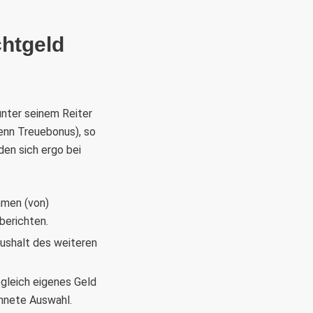
htgeld
 unter seinem Reiter
enn Treuebonus), so
den sich ergo bei
hmen (von)
berichten.
ushalt des weiteren
gleich eigenes Geld
chnete Auswahl.