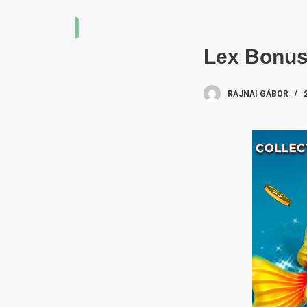
S
k
i
Lex Bonu
p
t
RAJNAI GÁBOR
o
c
o
n
t
e
n
t