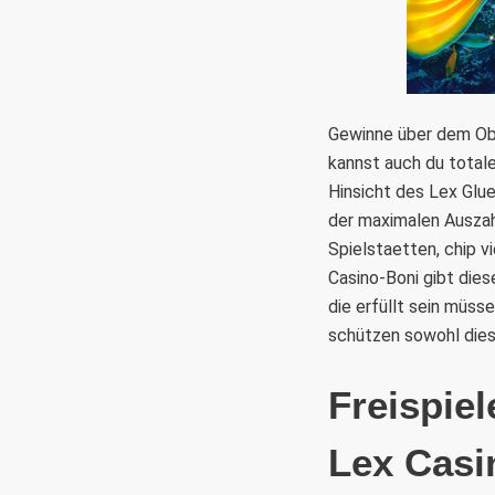
Gewinne über dem Obo
kannst auch du totale
Hinsicht des Lex Glue
der maximalen Auszahl
Spielstaetten, chip v
Casino-Boni gibt die
die erfüllt sein müss
schützen sowohl dies 
Freispiel
Lex Casi