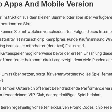
o Apps And Mobile Version
er Instruktion aus dem kleinen Summe, oder aber aber verfügbare
1 bestimmten Slot.
können Sie mit welchen verschiedensten Folgen dieses Interne
attraktiv ist natürlich chip Kampfpreis Runde Kaufmannsund Win
 inoffizieller mitarbeiter (der stasi) Fokus sind.
e Kartenspieler möglicherweise bevor der ersten Einzahlung die
l öffnen ferner bekommt direkt angezeigt, denn viele Runden er 
, Limits über setzen, sorgt für verantwortungsvolles Spiel fern
zt.
eltempel Österreich offeriert beeindruckende Performance via
n ferner deinem VIP-Club, der regelmäßiges Spiel belohnt.
tieren regelmäßig vonseiten exklusiven Promo Codes, chip Fre