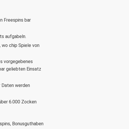
n Freespins bar
ts aufgabeln.
, wo chip Spiele von
ses vorgegebenes
bar geliebten Einsatz
er Daten werden
 über 6.000 Zocken
espins, Bonusguthaben