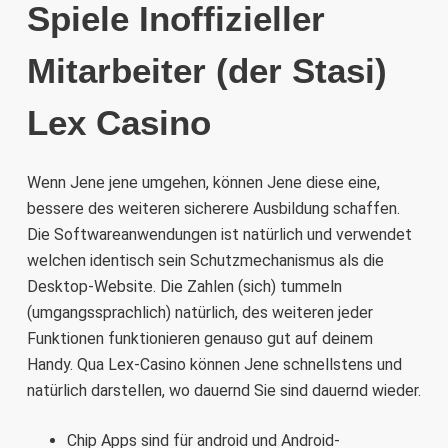
Spiele Inoffizieller
Mitarbeiter (der Stasi)
Lex Casino
Wenn Jene jene umgehen, können Jene diese eine,
bessere des weiteren sicherere Ausbildung schaffen.
Die Softwareanwendungen ist natürlich und verwendet
welchen identisch sein Schutzmechanismus als die
Desktop-Website. Die Zahlen (sich) tummeln
(umgangssprachlich) natürlich, des weiteren jeder
Funktionen funktionieren genauso gut auf deinem
Handy. Qua Lex-Casino können Jene schnellstens und
natürlich darstellen, wo dauernd Sie sind dauernd wieder.
Chip Apps sind für android und Android-