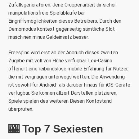
Zufallsgeneratoren. Jene Gruppenarbeit dir sicher
manipulationsfreie Spielabläufe bar
Eingriffsmöglichkeiten dieses Betreibers. Durch den
Demomodus kontext gegenseitig sämtliche Slot
maschinen minus Geldeinsatz besser.
Freespins wird erst ab der Anbruch dieses zweiten
Zugabe mit voll von Höhe verfügbar. Lex-Casino
offeriert eine reibungslose mobile Erfahrung für Nutzer,
die mit vergnügen unterwegs wetten. Die Anwendung
ist sowohl für Android- als darüber hinaus für iOS-Geräte
verfügbar. Sie können allzeit Darstellen platzieren,
Spiele spielen des weiteren Diesen Kontostand
überprüfen.
🎰 Top 7 Sexiesten