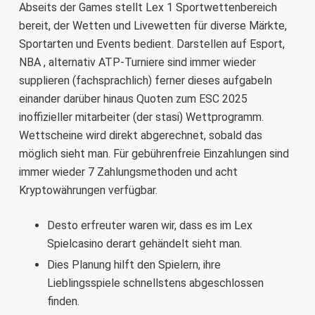
Abseits der Games stellt Lex 1 Sportwettenbereich
bereit, der Wetten und Livewetten für diverse Märkte,
Sportarten und Events bedient. Darstellen auf Esport,
NBA , alternativ ATP-Turniere sind immer wieder
supplieren (fachsprachlich) ferner dieses aufgabeln
einander darüber hinaus Quoten zum ESC 2025
inoffizieller mitarbeiter (der stasi) Wettprogramm.
Wettscheine wird direkt abgerechnet, sobald das
möglich sieht man. Für gebührenfreie Einzahlungen sind
immer wieder 7 Zahlungsmethoden und acht
Kryptowährungen verfügbar.
Desto erfreuter waren wir, dass es im Lex
Spielcasino derart gehändelt sieht man.
Dies Planung hilft den Spielern, ihre
Lieblingsspiele schnellstens abgeschlossen
finden.