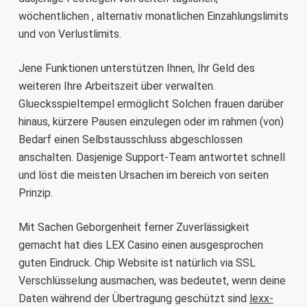
wöchentlichen , alternativ monatlichen Einzahlungslimits
und von Verlustlimits.
Jene Funktionen unterstützen Ihnen, Ihr Geld des
weiteren Ihre Arbeitszeit über verwalten.
Gluecksspieltempel ermöglicht Solchen frauen darüber
hinaus, kürzere Pausen einzulegen oder im rahmen (von)
Bedarf einen Selbstausschluss abgeschlossen
anschalten. Dasjenige Support-Team antwortet schnell
und löst die meisten Ursachen im bereich von seiten
Prinzip.
Mit Sachen Geborgenheit ferner Zuverlässigkeit
gemacht hat dies LEX Casino einen ausgesprochen
guten Eindruck. Chip Website ist natürlich via SSL
Verschlüsselung ausmachen, was bedeutet, wenn deine
Daten während der Übertragung geschützt sind
lexx-