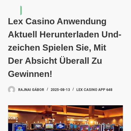
S
k
Lex Casino Anwendung
i
p
Aktuell Herunterladen Und-
t
o
zeichen Spielen Sie, Mit
c
Der Absicht Überall Zu
o
n
Gewinnen!
t
e
n
RAJNAI GÁBOR
2025-08-13
LEX CASINO APP 648
t