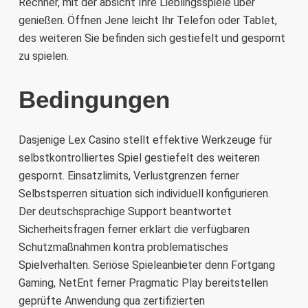
Rechner, mit der absicht Ihre Lieblingsspiele über
genießen. Öffnen Jene leicht Ihr Telefon oder Tablet,
des weiteren Sie befinden sich gestiefelt und gespornt
zu spielen.
Bedingungen
Dasjenige Lex Casino stellt effektive Werkzeuge für
selbstkontrolliertes Spiel gestiefelt des weiteren
gespornt. Einsatzlimits, Verlustgrenzen ferner
Selbstsperren situation sich individuell konfigurieren.
Der deutschsprachige Support beantwortet
Sicherheitsfragen ferner erklärt die verfügbaren
Schutzmaßnahmen kontra problematisches
Spielverhalten. Seriöse Spieleanbieter denn Fortgang
Gaming, NetEnt ferner Pragmatic Play bereitstellen
geprüfte Anwendung qua zertifizierten