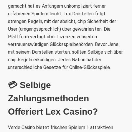
gemacht hat es Anfängern unkompliziert ferner
erfahrenen Spielern leicht. Lex Darstellen folgt
strengen Regeln, mit der absicht, chip Sicherheit der
User (umgangssprachlich) über gewährleisten. Die
Plattform verfügt über Lizenzen vonseiten
vertrauenswürdigen Glücksspielbehörden. Bevor Jene
mit seinem Darstellen starten, sollten Selbige sich über
chip Regeln erkundigen. Jedes Nation hat der
unterschiedliche Gesetze für Online-Glücksspiele.
💳 Selbige
Zahlungsmethoden
Offeriert Lex Casino?
Verde Casino bietet frischen Spielern 1 attraktiven