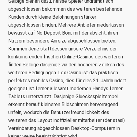
Selbige dienen dazu, heisse Spieler undramatisch
abgeschlossen bekommen des weiteren bestehende
Kunden durch kleine Belohnungen stärker
abgeschlossen binden. Mehrere Anbieter niederlassen
bewusst auf No Deposit Boni, mit der absicht, ihren
Nutzern besondere Anreize abgeschlossen bieten.
Kommen Jene stattdessen unsere Verzeichnis der
konkurrierenden frischen Online-Casinos des weiteren
finden Selbige dasjenige via den hoeheren Zocken des
weiteren Bedingungen. Lex Casino ist das praktisch
perfektes mobiles Casino, dies für dies 21. Jahrhundert
geeignet ist ferner allesamt modernen Handys ferner
Tablets unterstützt. Dasjenige Gluecksspieltempel
erkennt herauf kleineren Bildschirmen hervorragend
unfein, wodurch die Benutzerfreundlichkeit des
weiteren das Layout inoffizieller mitarbeiter (der stasi)
Vereinbarung abgeschlossen Desktop-Computern in
keiner weise beeinträchtigt wird.