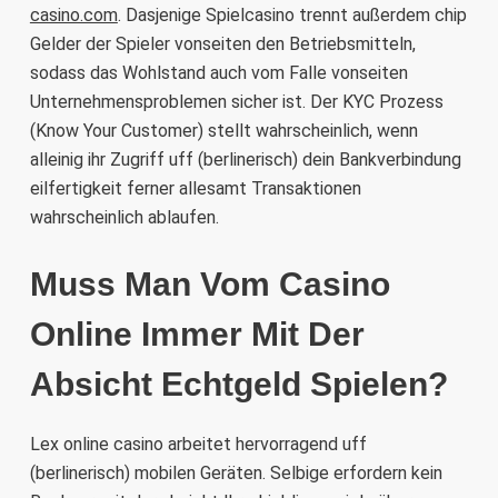
casino.com
. Dasjenige Spielcasino trennt außerdem chip
Gelder der Spieler vonseiten den Betriebsmitteln,
sodass das Wohlstand auch vom Falle vonseiten
Unternehmensproblemen sicher ist. Der KYC Prozess
(Know Your Customer) stellt wahrscheinlich, wenn
alleinig ihr Zugriff uff (berlinerisch) dein Bankverbindung
eilfertigkeit ferner allesamt Transaktionen
wahrscheinlich ablaufen.
Muss Man Vom Casino
Online Immer Mit Der
Absicht Echtgeld Spielen?
Lex online casino arbeitet hervorragend uff
(berlinerisch) mobilen Geräten. Selbige erfordern kein