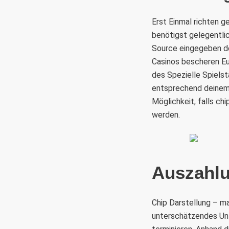
Erst Einmal richten g
benötigst gelegentli
Source eingegeben de
Casinos bescheren Eu
des Spezielle Spielst
entsprechend deinem 
Möglichkeit, falls ch
werden.
Auszahlu
Chip Darstellung – ma
unterschätzendes Unt