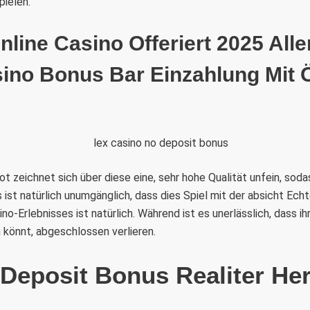
pielen.
line Casino Offeriert 2025 All
ino Bonus Bar Einzahlung Mit 
t zeichnet sich über diese eine, sehr hohe Qualität unfein, soda
ist natürlich unumgänglich, dass dies Spiel mit der absicht Echt
-Erlebnisses ist natürlich. Während ist es unerlässlich, dass ihr 
 könnt, abgeschlossen verlieren.
 Deposit Bonus Realiter He