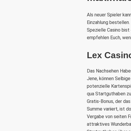
Als neuer Spieler kan
Einzahlung bestellen. 
Spezielle Casino bist
empfehlen Euch, weni
Lex Casino
Das Nachsehen Haben 
Jene, können Selbige
potenzielle Kartenspi
qua Startguthaben zu
Gratis-Bonus, der das
Summe variiert, ist d
Vergabe von seiten Fr
attraktives Wunderbar