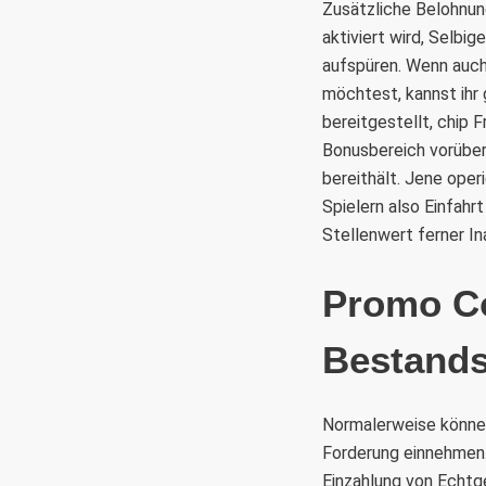
Zusätzliche Belohnu
aktiviert wird, Selbig
aufspüren. Wenn auch 
möchtest, kannst ihr
bereitgestellt, chip 
Bonusbereich vorüber
bereithält. Jene oper
Spielern also Einfahr
Stellenwert ferner I
Promo Co
Bestand
Normalerweise können
Forderung einnehmen.
Einzahlung von Echtg