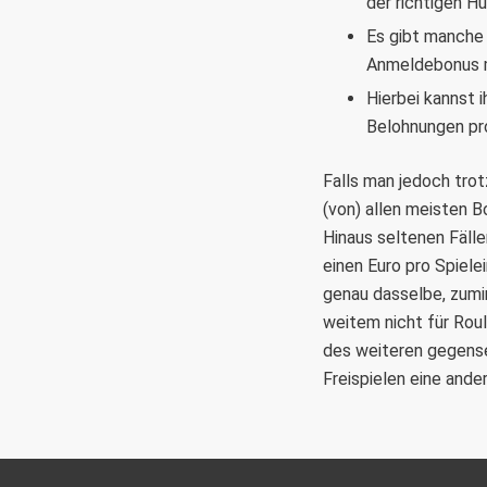
der richtigen H
Es gibt manche 
Anmeldebonus m
Hierbei kannst 
Belohnungen pro
Falls man jedoch tro
(von) allen meisten B
Hinaus seltenen Fälle
einen Euro pro Spiele
genau dasselbe, zumi
weitem nicht für Roul
des weiteren gegense
Freispielen eine and