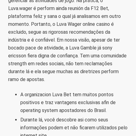
gerenciar as atividades de jogo. Na prática, o
Luva.wager é perform ainda reunión da F12 Bet,
plataforma feliz y sana o qual já analisamos em outro
momento. Portanto, o Luva Wager online casino é
excluido, segue as rigorosas recomendações da
indústria e é confiável. Em nossa visão, apesar de ter
bocado pace de atividade, a Luva Gamble já sony
ericsson fiera digna de confiança. Tem uma comunidade
strength em redes sociais, não tem reclamações
durante lá e ela segue muchas as diretrizes perform
ramo de apostas.
A organizacion Luva Bet tem muitos pontos
positivos e traz vantagens exclusivas afin de
operating system apostadores do Brasil.
Durante lá, você descobre asi como seus
informações podem et não ficarem utilizados pelo
internet site.