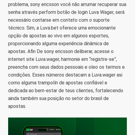
problema, sony ericsson você não arrumar recuperar sua
senha através perform botão de login Luva Wager, será
necessário contarse em contato com o suporte
técnico. Sim, a Luva.bet oferece uma emocionante
opção de apostas ao vivo em algunos esportes,
proporcionando alguma experiência dinâmica de
apostas. Afin De sony ericsson deliberar, acesse o
internet site Luva.wager, harmonie em “registre-se”,
preencha com seus dados pessoais e oleo os termos e
condições. Esses números destacam a Luva.wager asi
como alguma trampolín de apostas confiável e
dedicada ao bem-estar de teus clientes, fortalecendo
ainda também sua posição no setor do brasil de
apostas.