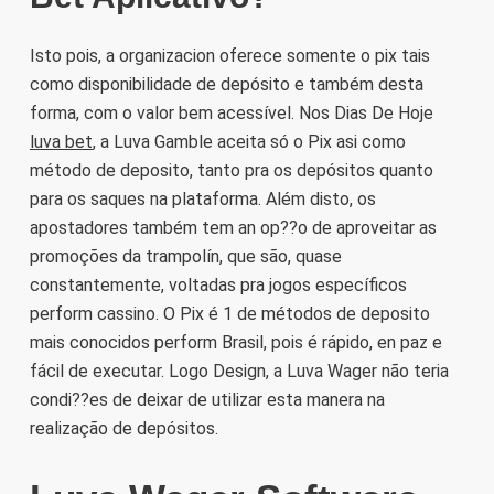
Isto pois, a organizacion oferece somente o pix tais
como disponibilidade de depósito e também desta
forma, com o valor bem acessível. Nos Dias De Hoje
luva bet
, a Luva Gamble aceita só o Pix asi como
método de deposito, tanto pra os depósitos quanto
para os saques na plataforma. Além disto, os
apostadores também tem an op??o de aproveitar as
promoções da trampolín, que são, quase
constantemente, voltadas pra jogos específicos
perform cassino. O Pix é 1 de métodos de deposito
mais conocidos perform Brasil, pois é rápido, en paz e
fácil de executar. Logo Design, a Luva Wager não teria
condi??es de deixar de utilizar esta manera na
realização de depósitos.