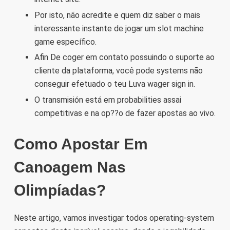
Por isto, não acredite e quem diz saber o mais
interessante instante de jogar um slot machine
game específico.
Afin De coger em contato possuindo o suporte ao
cliente da plataforma, você pode systems não
conseguir efetuado o teu Luva wager sign in.
O transmisión está em probabilities assai
competitivas e na op??o de fazer apostas ao vivo.
Como Apostar Em
Canoagem Nas
Olimpíadas?
Neste artigo, vamos investigar todos operating-system