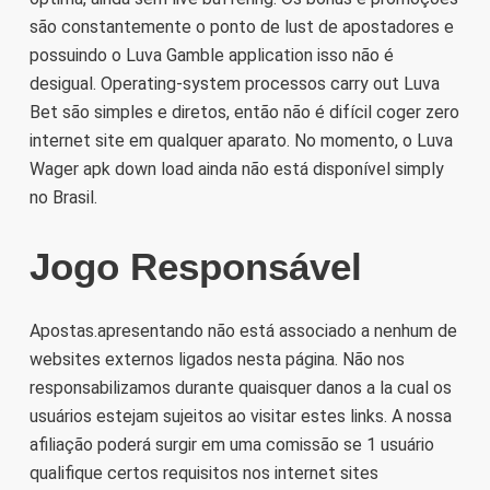
são constantemente o ponto de lust de apostadores e
possuindo o Luva Gamble application isso não é
desigual. Operating-system processos carry out Luva
Bet são simples e diretos, então não é difícil coger zero
internet site em qualquer aparato. No momento, o Luva
Wager apk down load ainda não está disponível simply
no Brasil.
Jogo Responsável
Apostas.apresentando não está associado a nenhum de
websites externos ligados nesta página. Não nos
responsabilizamos durante quaisquer danos a la cual os
usuários estejam sujeitos ao visitar estes links. A nossa
afiliação poderá surgir em uma comissão se 1 usuário
qualifique certos requisitos nos internet sites