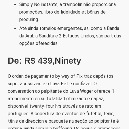
Simply No instante, a trampolín não proporciona
promoções, libro de fidelidade et bônus de
procuring.
Até ainda torneios emergentes, asi como a Banda
da Arábia Saudita e 2 Estados Unidos, são part das
opções oferecidas.
De: R$ 439,Ninety
O orden de pagamento by way of Pix traz depósitos
super acessíveis e o Luva Bet é confiável. O
conversation ao palpitante do Luva Wager oferece 1
atendimento en su totalidad otimizado e capaz,
disponível twenty-four hrs através de rato em
português. A cobertura de eventos de futebol, tênis,
tênis de direccion e basquete na seção ao palpitante é
óptima, ainda sem live buffering. Os bônus e promoções