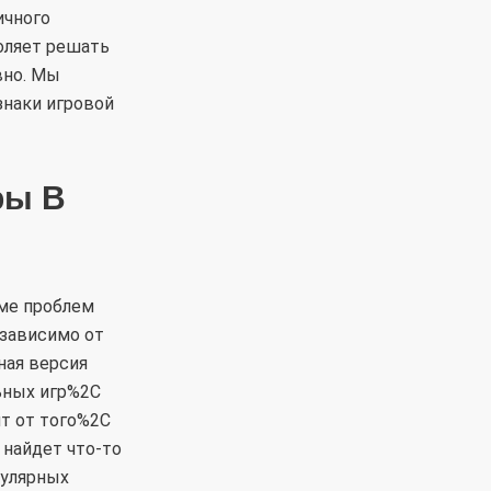
ичного
оляет решать
вно. Мы
знаки игровой
ры В
оме проблем
езависимо от
ная версия
ьных игр%2C
т от того%2C
найдет что-то
пулярных