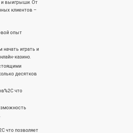
 и выигрыши. От
нных клиентов –
ровой опыт
 начать играть и
лайн-казино.
астоящими
колько десятков
ов%2C что
возможность
.
2C что позволяет