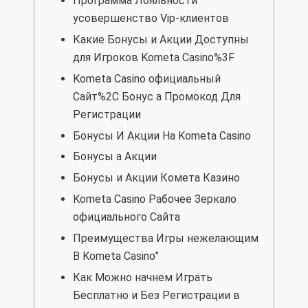
Программа Лояльности
усовершенство Vip-клиентов
Какие Бонусы и Акции Доступны
для Игроков Kometa Casino%3F
Kometa Casino официальный
Сайт%2C Бонус а Промокод Для
Регистрации
Бонусы И Акции На Kometa Casino
Бонусы а Акции
Бонусы и Акции Комета Казино
Kometa Casino Рабочее Зеркало
официального Сайта
Преимущества Игры нежелающим
В Kometa Casino”
Как Можно начнем Играть
Бесплатно и Без Регистрации в