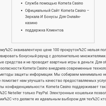
Служба помощью Kometa Casino
Официальный Сайт Kometa Casino –
Зеркала И Бонусы Для Онлайн-
казино
поддержка Клиентов
му%2C эквивалентную цене 100 прокруток%2C нельзя по
ивировать бонусный раунд с дополнительно множителями.
е средства и не проводит азартные игры в деньги. Для о
езопасности Kometa Casino внедрила современные технол
 методы защиты информации. Мы собираем минимально 
помогает нам улучшать качество предоставляемых услуг
ы конфиденциальности. Kometa Casino поддерживает так
l%2C Neteller только PayPal. Электронные кошельки позв
ии%2C что делаете их идеальным выбором для тех%2C кт