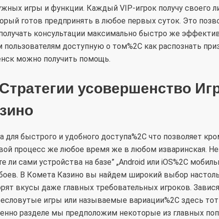
жных игры и функции. Каждый VIP-игрок получу своего л
рый готов предпринять в любое первых суток. Это позв
получать консультации максимально быстро же эффекти
 пользователям доступную о том%2C как распознать при
енск можно получить помощь.
 Стратегии усовершенство Иг
азино
а для быстрого и удобного доступа%2C что позволяет кр
овой процесс же любое время же в любом изваринская. Н
е ли сами устройства на базе” „Android или iOS%2C мобиль
сбоев. В Комета Казино вы найдем широкий выбор настол
рят вкусы даже главных требовательных игроков. Завися
ресловутые игры или называемые вариации%2C здесь тот 
менно разделе мы предположим некоторые из главных по